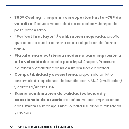
360° Cooling
→
imprimir sin soportes hasta ~75
°
de
voladizo.
Reduce necesidad de soportes y tiempo de
post-procesado.
“Perfect first layer” / calibración mejorada:
diseño
que prioriza que la primera capa salga bien de forma
fiable.
Plataforma electrónica moderna para impresión a
alta velocidad:
soporte para Input Shaper, Pressure
Advance y otras funciones de impresión dinámica.
Compatibilidad y ecosistema:
disponible en kit o
ensamblada; opciones de bundle con MMU3 (multicolor)
y carcasa/enclosure.
Buena combinación de calidad/velocidad y
experiencia de usuario:
reseñas indican impresiones
consistentes y manejo sencillo para usuarios avanzados
y makers.
ESPECIFICACIONES TÉCNICAS