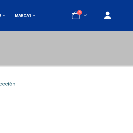
0
S
MARCAS
ección.