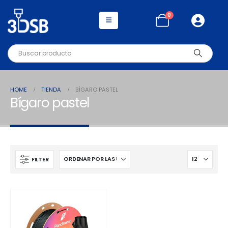
0
HOME
TIENDA
BÍGARO PASTEL
Bígaro pastel
FILTER