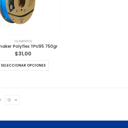
FILAMENTOS
maker Polyflex TPU95 750gr
$
31,00
Este
SELECCIONAR OPCIONES
producto
tiene
múltiples
variantes.
Las
r:
opciones
se
pueden
elegir