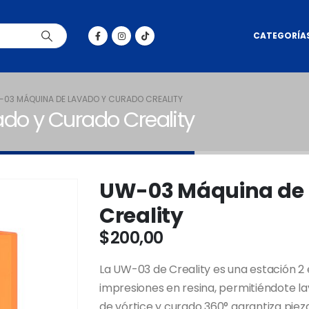
CATEGORÍA
03 MÁQUINA DE LAVADO Y CURADO CREALITY
o y Curado Creality
UW-03 Máquina de 
Creality
$
200,00
La UW-03 de Creality es una estación 2 
impresiones en resina, permitiéndote la
de vórtice y curado 360° garantiza pie