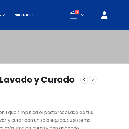
0
S
MARCAS
Lavado y Curado
en 1 que simplifica el postprocesado de tus
var y curar con un solo equipo. Su sistema
zas más limpias, duras y con acabado